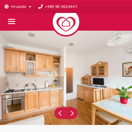
Hrvatski
+385 95 3610447