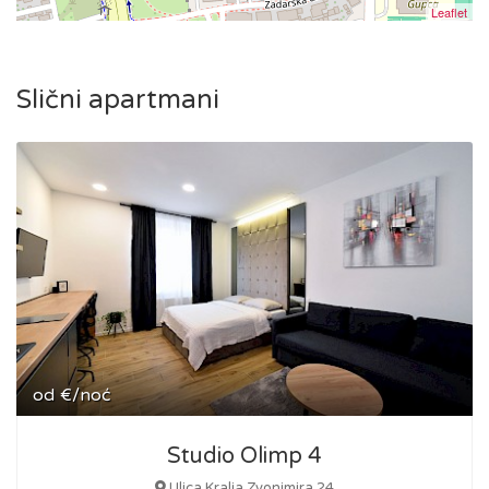
Leaflet
Slični apartmani
od
€/noć
Studio Olimp 4
Ulica Kralja Zvonimira 24