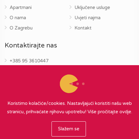
Apartmani
Uključene usluge
O nama
Uvjeti najma
O Zagrebu
Kontakt
Kontaktirajte nas
+385 95 3610447
info@zagrebapartments.eu
Koristimo kolačiće/cookies. Nastavljajući koristiti našu web
stranicu, prihvaćate njihovu upotrebu!
Više pročitajte ovdje.
© 2026 Zagreb Apartments
∞
{ powered by Nubilus
}
Slažem se