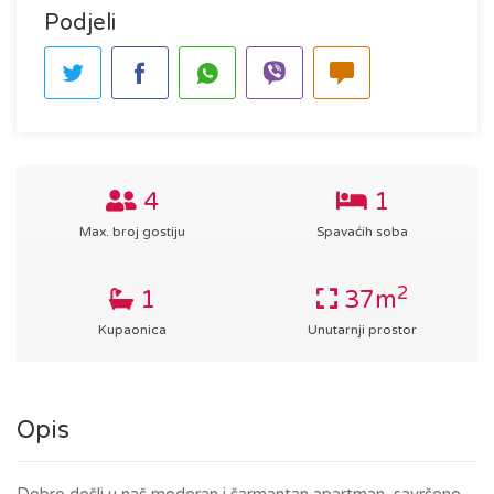
Podjeli
4
1
Max. broj gostiju
Spavaćih soba
2
1
37m
Kupaonica
Unutarnji prostor
Opis