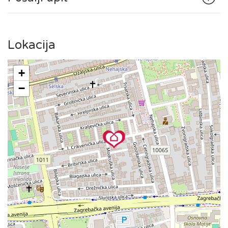
posjetu kako biste istražili povijesnu jezgru Gornjeg grada s
poznatom zagrebačkom katedralom, tržnicom Dolac i Trgom
bana Jelačića, ili da uživate u kavi na Tkalčićevoj ulici, sve
Lokacija
vam je nadohvat ruke.
Tramvajska stanica smještena je u blizini, što omogućuje
+
jednostavan pristup širem gradskom području.
−