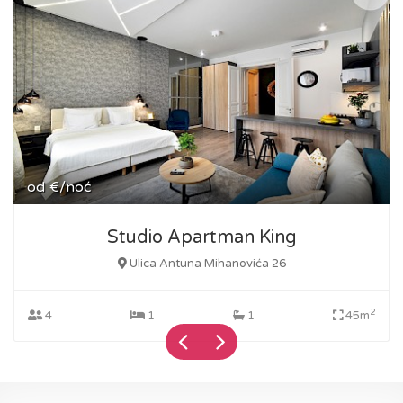
od
€/noć
Studio Apartman King
Ulica Antuna Mihanovića 26
2
4
1
1
45m