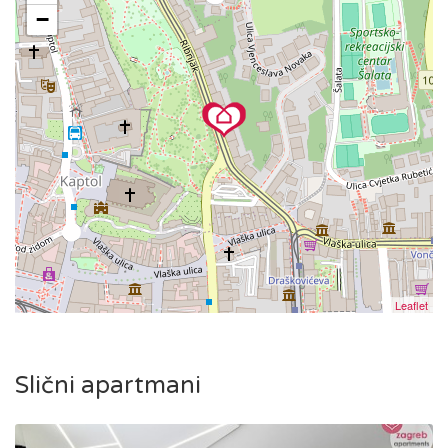
−
području.
Leaflet
Slični apartmani