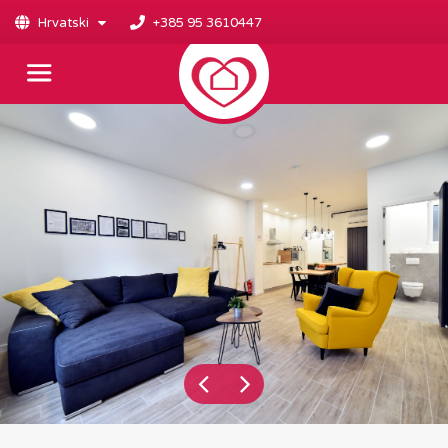
Hrvatski
+385 95 3610447