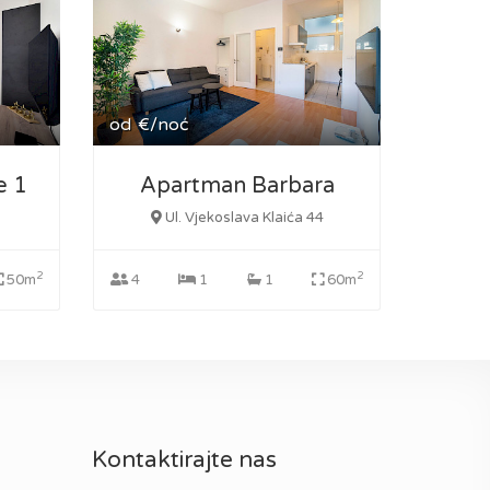
od
€/noć
e 1
Apartman Barbara
Ul. Vjekoslava Klaića 44
2
2
50m
4
1
1
60m
Kontaktirajte nas