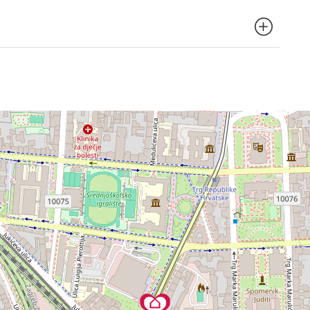
d zgrade što omogućuje jednostavan pristup širem
lizini smještaja.
 doći liftom.