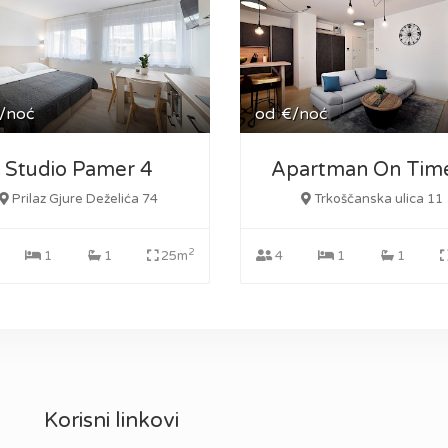
/noć
od
€/noć
Studio Pamer 4
Apartman On Tim
Prilaz Gjure Deželića 74
Trkoščanska ulica 11
2
1
1
25m
4
1
1
Korisni linkovi