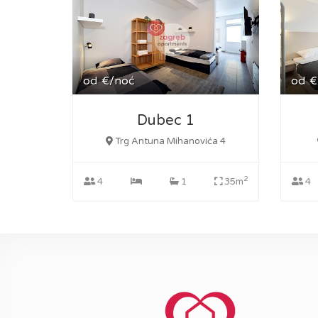
od
€/noć
od
€
Dubec 1
Trg Antuna Mihanovića 4
2
4
1
35m
4