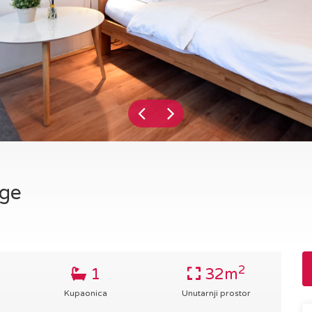
nge
2
1
32m
Kupaonica
Unutarnji prostor