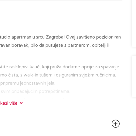
studio apartman u srcu Zagreba! Ovaj savršeno pozicioniran
an boravak, bilo da putujete s partnerom, obitelji ili
stite rasklopivi kauč, koji pruža dodatne opcije za spavanje
rno čista, s walk-in tušem i osiguranim svježim ručnicima.
 pripremu jednostavnih jela.
sa svim pripadajućim potrepštinama.
oji pruža pogled na mirno dvorište.
ikaži više
d glavnih gradskih znamenitosti, restorana i kafića. Bilo da
ru Gornjeg grada s poznatom zagrebačkom katedralom,
 u kavi na Tkalčićevoj ulici, sve vam je nadohvat ruke.