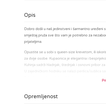
Opis
Dobro došli u naš jedinstveni i šarmantno uređeni 
smještaj pruža sve što vam je potrebno za nezaborav
prijateljima.
Opustite se u sobi s queen-size krevetom, ili iskori
za dvije osobe. Kupaonica je elegantna i besprijeko
Kuhinja sadrži hladnjak, štednjak i osnovni pribor za
U zajedničkom hodniku se nalazi perilica/sušilica 
Također, studio sadrži mali balkon s dvije stolice k
Pr
Nalazeći se u središtu Zagreba, bit ćete na korak o
Opremljenost
ste u posjetu kako biste istražili povijesnu jezg
tržnicom Dolac i Trgom bana Jelačića, ili da uživate