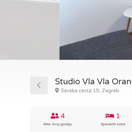
Studio Vla Vla Ora
Savska cesta 15, Zagreb
4
1
Max. broj gostiju
Spavaćih soba