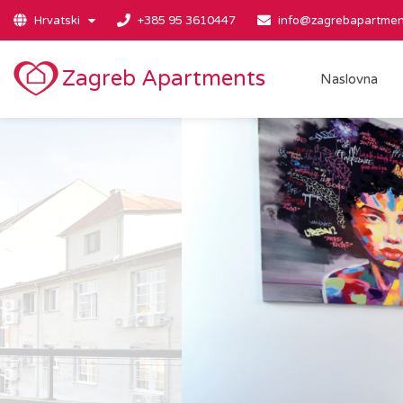
Hrvatski
+385 95 3610447
info@zagrebapartmen
Zagreb Apartments
Naslovna