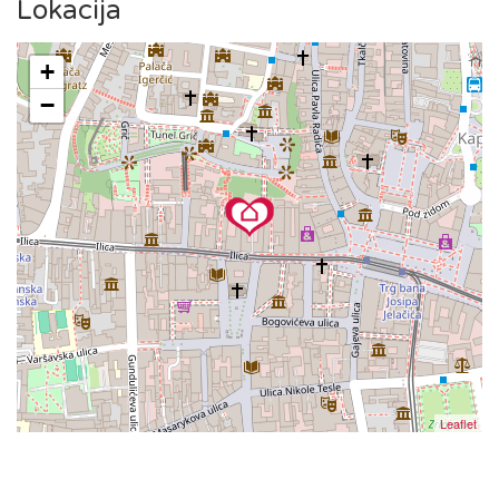
poznatom zagrebačkom katedralom, tržnicom Dolac i Trgom
Lokacija
bana Jelačića, ili da uživate u kavi na Tkalčićevoj ulici, sve
vam je nadohvat ruke.
+
−
Tramvajska stanica nalazi se odmah ispred zgrade, što
omogućuje jednostavan pristup širem gradskom području.
Leaflet