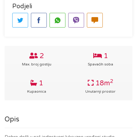
Podjeli
2
1
Max. broj gostiju
Spavaćih soba
2
1
18m
Kupaonica
Unutarnji prostor
Opis