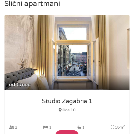
Slični apartmani
od
€/noć
Studio Zagabria 1
Ilica 10
2
2
1
1
18m