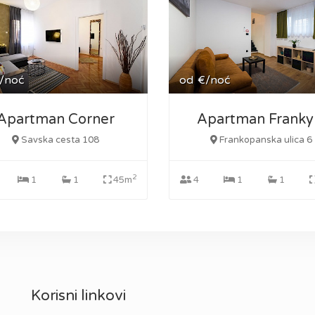
/noć
od
€/noć
Apartman Corner
Apartman Franky
Savska cesta 108
Frankopanska ulica 6
2
1
1
45m
4
1
1
Korisni linkovi