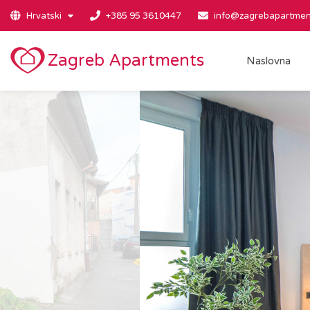
Hrvatski
+385 95 3610447
info@zagrebapartmen
Zagreb Apartments
Naslovna