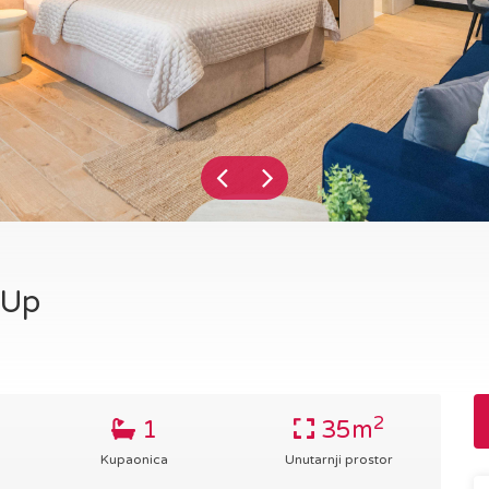
 Up
2
1
35m
Kupaonica
Unutarnji prostor