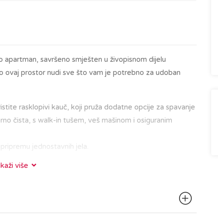
o apartman, savršeno smješten u živopisnom dijelu
ovno ovaj prostor nudi sve što vam je potrebno za udoban
istite rasklopivi kauč, koji pruža dodatne opcije za spavanje
orno čista, s walk-in tušem, veš mašinom i osiguranim
 pripremu jednostavnih jela.
ikaži više
d glavnih gradskih znamenitosti, restorana i kafića. Bilo da
ru Gornjeg grada s poznatom zagrebačkom katedralom,
 u kavi na Tkalčićevoj ulici, sve vam je nadohvat ruke.