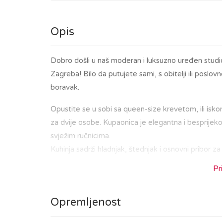
Opis
Dobro došli u naš moderan i luksuzno uređen studi
Zagreba! Bilo da putujete sami, s obitelji ili posl
boravak.
Opustite se u sobi sa queen-size krevetom, ili iskor
za dvije osobe. Kupaonica je elegantna i besprijek
svježim ručnicima.
Kuhinja sadrži hladnjak, štednjak i osnovni pribor za
Pr
Nalazeći se u središtu Zagreba, bit ćete na korak o
ste u posjetu kako biste istražili povijesnu jezg
tržnicom Dolac i Trgom bana Jelačića, ili da uživate
Opremljenost