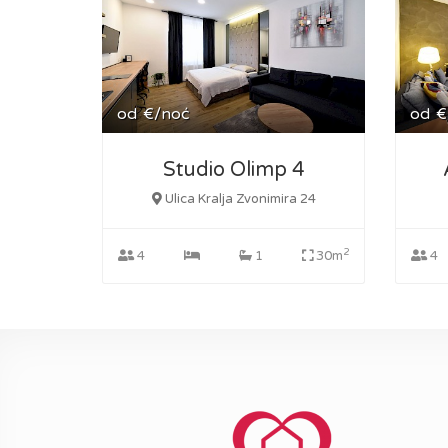
od
€/noć
od
€
Studio Olimp 4
Ulica Kralja Zvonimira 24
2
4
1
30m
4