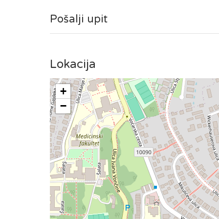
Privatni parking za goste je osiguran.
Pošalji upit
Lokacija
+
−