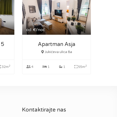
od
€/noć
 5
Apartman Asja
Jukićeva ulica 8a
2
2
32m
4
1
1
55m
Kontaktirajte nas