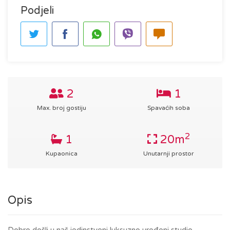
Podjeli
2
1
Max. broj gostiju
Spavaćih soba
2
1
20m
Kupaonica
Unutarnji prostor
Opis