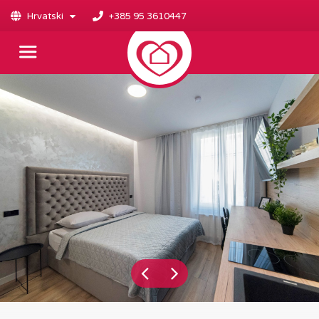
Hrvatski
+385 95 3610447