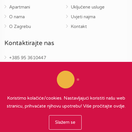
Apartmani
Uključene usluge
O nama
Uvjeti najma
O Zagrebu
Kontakt
Kontaktirajte nas
+385 95 3610447
info@zagrebapartments.eu
Koristimo kolačiće/cookies. Nastavljajući koristiti našu web
stranicu, prihvaćate njihovu upotrebu!
Više pročitajte ovdje.
© 2026 Zagreb Apartments
∞
{ powered by Nubilus
}
Slažem se