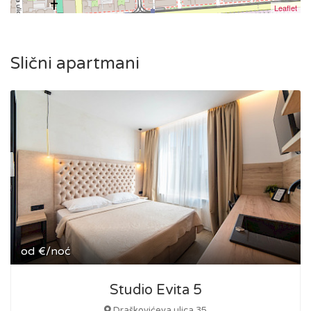
Leaflet
Slični apartmani
od
€/noć
Studio Evita 5
Draškovićeva ulica 35