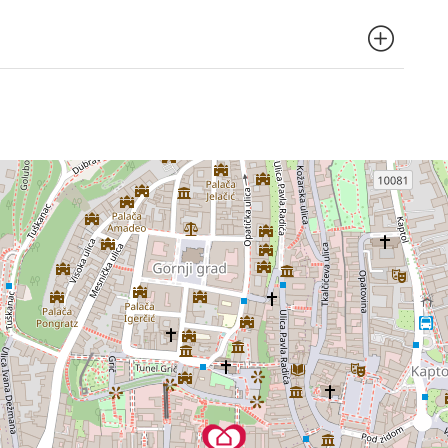
, što omogućuje jednostavan pristup širem gradskom