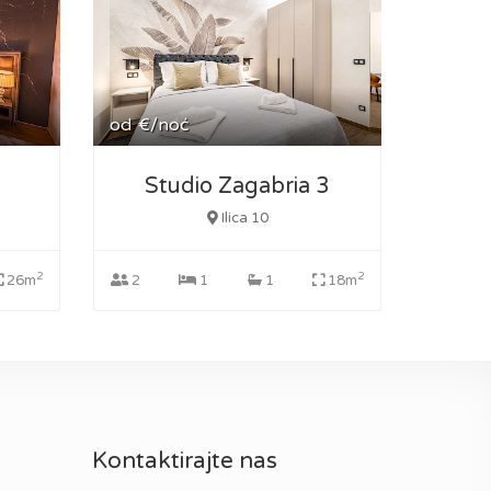
od
€/noć
Studio Zagabria 3
Ilica 10
2
2
26m
2
1
1
18m
Kontaktirajte nas