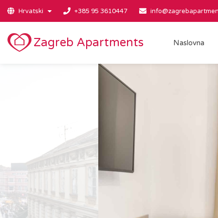
Hrvatski
+385 95 3610447
info@zagrebapartmen
Zagreb Apartments
Naslovna