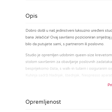
Opis
Dobro došli u naš jedinstveni luksuzno uređeni st
bana Jelačića! Ovaj savršeno pozicioniran smješta
bilo da putujete sami, s partnerom ili poslovno.
Studio je opremljen udobnim queen-size krevetom
stolom savršenim za obavljanje poslovnih zadataka
besprijekorno čista, s walk-in tušem i osiguranim sv
Kuhinja sadrži hladnjak, štednjak, Nespresso aparat
Pr
Nalazeći se u središtu Zagreba, bit ćete na korak o
ste u posjetu kako biste istražili povijesnu jezg
Opremljenost
tržnicom Dolac i Trgom bana Jelačića, ili da uživate