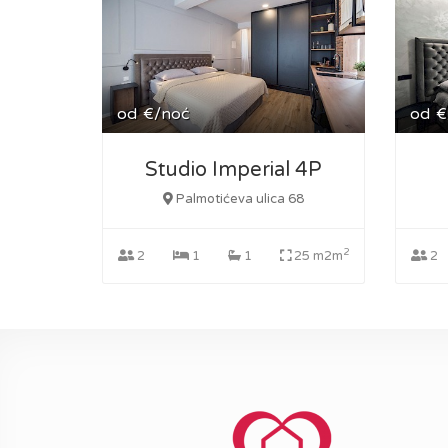
od
€/noć
od
€
Studio Imperial 4P
Palmotićeva ulica 68
2
2
1
1
25 m2m
2