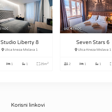
/noć
od
€/noć
Studio Liberty 8
Seven Stars 6
Ulica kneza Mislava 1
Ulica Kneza Mislava 1
2
1
1
25m
2
1
1
Korisni linkovi