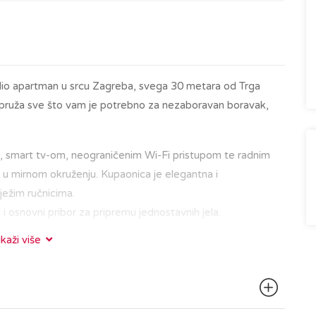
udio apartman u srcu Zagreba, svega 30 metara od Trga
j pruža sve što vam je potrebno za nezaboravan boravak,
, smart tv-om, neograničenim Wi-Fi pristupom te radnim
 u mirnom okruženju. Kupaonica je elegantna i
ježim ručnicima.
 i osnovni pribor za pripremu jednostavnih jela.
ikaži više
d glavnih gradskih znamenitosti, restorana i kafića. Bilo da
ru Gornjeg grada s poznatom zagrebačkom katedralom,
 u kavi na Tkalčićevoj ulici, sve vam je nadohvat ruke.