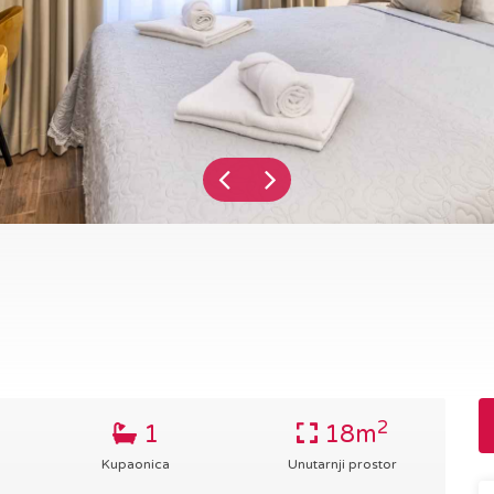
2
1
18m
Kupaonica
Unutarnji prostor