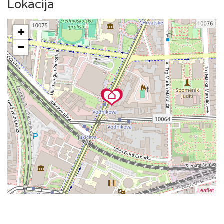
posjetu kako biste istražili povijesnu jezgru Gornjeg grada s
Lokacija
poznatom zagrebačkom katedralom, tržnicom Dolac i Trgom
bana Jelačića, ili da uživate u kavi na Tkalčićevoj ulici, sve
+
vam je nadohvat ruke.
−
Tramvajska stanica smještena je neposredno ispred zgrade
što omogućuje jednostavan pristup širem gradskom
području.
Objekt nudi parking za goste koji se nalazi u samoj blizini
smještaja.
Studio se nalazi na drugom katu, a do njega možete doći
liftom.
Leaflet