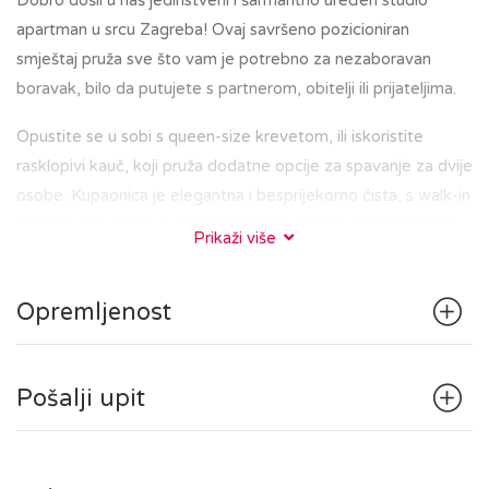
Dobro došli u naš jedinstveni i šarmantno uređen studio
apartman u srcu Zagreba! Ovaj savršeno pozicioniran
smještaj pruža sve što vam je potrebno za nezaboravan
boravak, bilo da putujete s partnerom, obitelji ili prijateljima.
Opustite se u sobi s queen-size krevetom, ili iskoristite
rasklopivi kauč, koji pruža dodatne opcije za spavanje za dvije
osobe. Kupaonica je elegantna i besprijekorno čista, s walk-in
tušem i osiguranim svježim ručnicima. Kuhinja sadrži hladnjak,
Prikaži više
štednjak i osnovni pribor za pripremu jednostavnih jela.
U zajedničkom hodniku se nalazi perilica/sušilica sa svim
Opremljenost
pripadajućim potrepštinama.
Također, studio sadrži mali balkon s dvije stolice koji pruža
pogled na gradske ceste.
Pošalji upit
Nalazeći se u središtu Zagreba, bit ćete na korak od glavnih
gradskih znamenitosti, restorana i kafića. Bilo da ste u