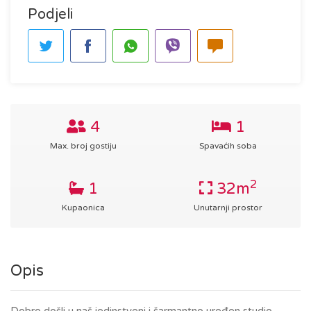
Podjeli
4
1
Max. broj gostiju
Spavaćih soba
2
1
32m
Kupaonica
Unutarnji prostor
Opis