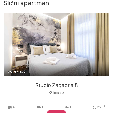
Slični apartmani
od
€/noć
Studio Zagabria 8
Ilica 10
2
4
1
1
25m