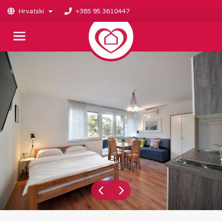
Hrvatski
+385 95 3610447