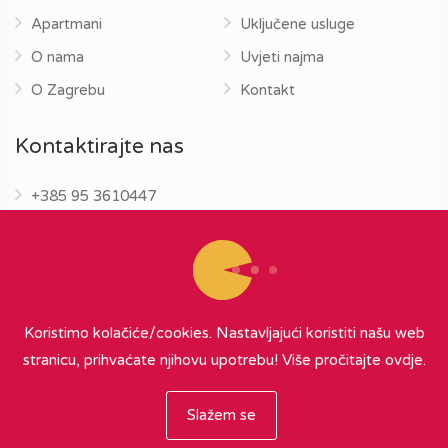
Apartmani
Uključene usluge
O nama
Uvjeti najma
O Zagrebu
Kontakt
Kontaktirajte nas
+385 95 3610447
info@zagrebapartments.eu
Koristimo kolačiće/cookies. Nastavljajući koristiti našu web
stranicu, prihvaćate njihovu upotrebu!
Više pročitajte ovdje.
© 2026 Zagreb Apartments
∞
{ powered by Nubilus
}
Slažem se