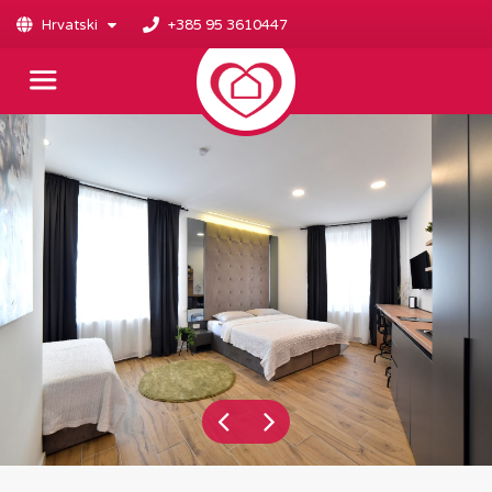
Hrvatski
+385 95 3610447