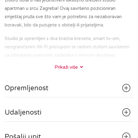
Dobro došli u naš jedinstveni luksuzno uređeni studio
apartman u srcu Zagreba! Ovaj savršeno pozicioniran
smještaj pruža sve što vam je potrebno za nezaboravan
boravak, bilo da putujete s obitelji ili prijateljima.
Studio je opremljen s dva bračna kreveta, smart tv-om,
neograničenim Wi-Fi pristupom te radnim stolom savršenim
za obavljanje poslovnih zadataka u mirnom okruženju.
Kupaonica je elegantna i besprijekorno čista, s walk-in tušem
Prikaži više
i osiguranim svježim ručnicima.
Kuhinja sadrži hladnjak, štednjak i osnovni pribor za pripremu
Opremljenost
jednostavnih jela.
U zajedničkom hodniku se nalazi perilica/sušilica sa svim
pripadajućim potrepštinama.
Udaljenosti
Nalazeći se u središtu Zagreba, bit ćete na korak od glavnih
gradskih znamenitosti, restorana i kafića. Bilo da ste u
Pošalji upit