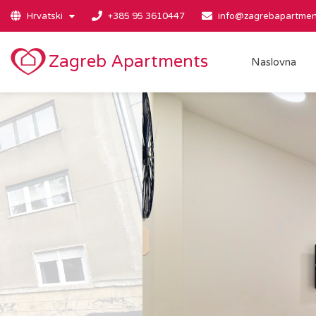
Hrvatski
+385 95 3610447
info@zagrebapartmen
Zagreb Apartments
Naslovna