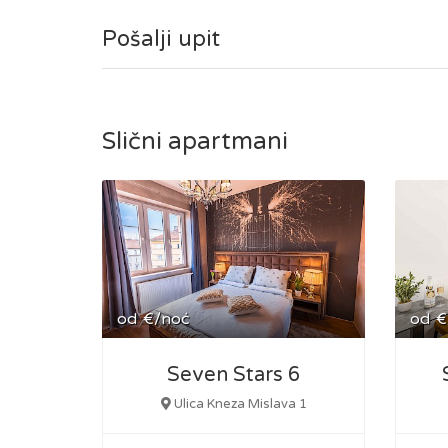
Pošalji upit
Slični apartmani
od
€/noć
od
€
Seven Stars 6
Ulica Kneza Mislava 1