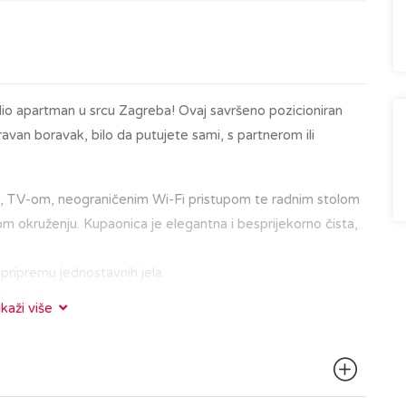
dio apartman u srcu Zagreba! Ovaj savršeno pozicioniran
van boravak, bilo da putujete sami, s partnerom ili
, TV-om, neograničenim Wi-Fi pristupom te radnim stolom
m okruženju. Kupaonica je elegantna i besprijekorno čista,
 pripremu jednostavnih jela.
ikaži više
d glavnih gradskih znamenitosti, restorana i kafića. Bilo da
ru Gornjeg grada s poznatom zagrebačkom katedralom,
 u kavi na Tkalčićevoj ulici, sve vam je nadohvat ruke.
gućuje jednostavan pristup širem gradskom području.