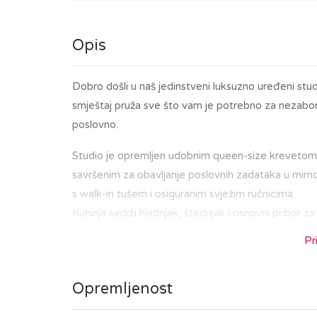
Opis
Dobro došli u naš jedinstveni luksuzno uređeni stu
smještaj pruža sve što vam je potrebno za nezabora
poslovno.
Studio je opremljen udobnim queen-size krevetom
savršenim za obavljanje poslovnih zadataka u mirno
s walk-in tušem i osiguranim svježim ručnicima.
Kuhinja sadrži hladnjak, štednjak i osnovni pribor za
Pr
Nalazeći se u središtu Zagreba, bit ćete na korak o
ste u posjetu kako biste istražili povijesnu jezg
Opremljenost
tržnicom Dolac i Trgom bana Jelačića, ili da uživate
Tramvajska stanica smještena je u blizini, što omo