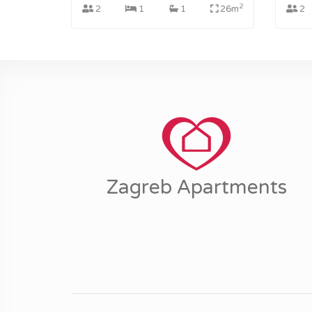
2
2
1
1
26m
2
Zagreb Apartments