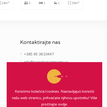
2
2
18m
2
1
1
18m
Kontaktirajte nas
+385 95 3610447
info@zagrebapartments.eu
Koristimo kolačiće/cookies. Nastavljajući koristiti
našu web stranicu, prihvaćate njihovu upotrebu!
Više
pročitajte ovdje.