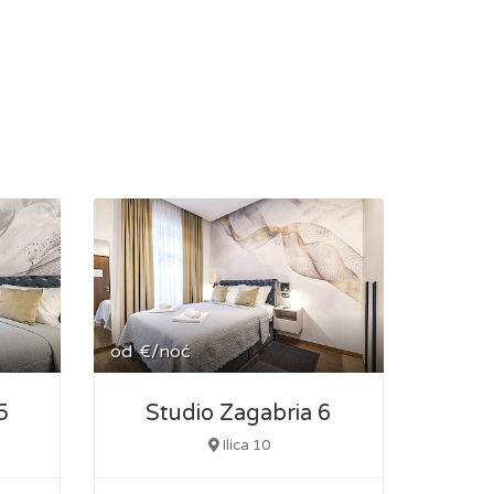
od
€/noć
5
Studio Zagabria 6
Ilica 10