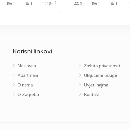
2
1
1
18m
2
1
1
Korisni linkovi
Naslovna
Zaštita privatnosti
Apartmani
Uključene usluge
O nama
Uvjeti najma
O Zagrebu
Kontakt