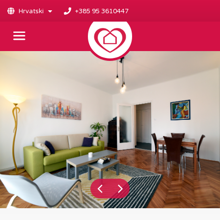
Hrvatski
+385 95 3610447