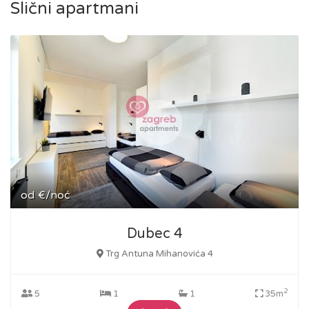
Slični apartmani
od
€/noć
Dubec 4
Trg Antuna Mihanovića 4
2
5
1
1
35m