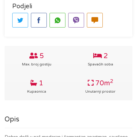
Podjeli
5
2
Max. broj gostiju
Spavaćih soba
2
1
70m
Kupaonica
Unutarnji prostor
Opis