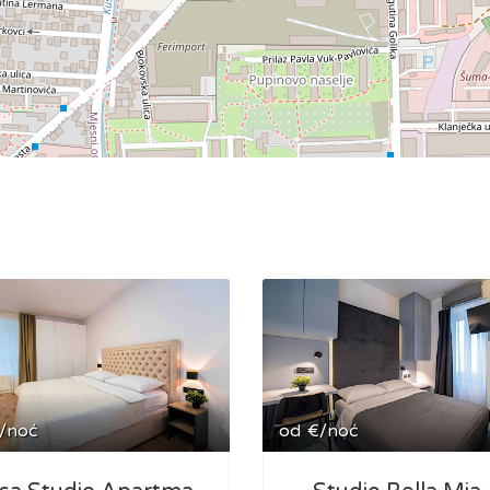
/noć
od
€/noć