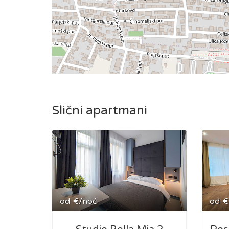
Slični apartmani
od
€/noć
od
€