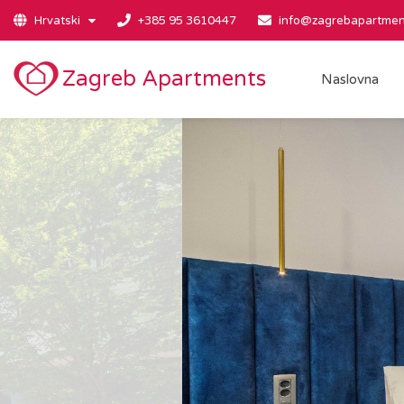
Hrvatski
+385 95 3610447
info@zagrebapartmen
Zagreb Apartments
Naslovna