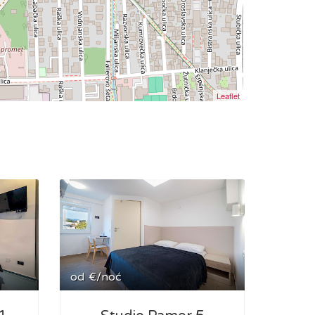
Leaflet
od
€/noć