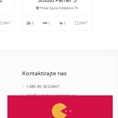
1
Studio Pamer 5
Prilaz Gjure Deželića 74
2
2
19m
2
1
1
20m
Kontaktirajte nas
+385 95 3610447
info@zagrebapartments.eu