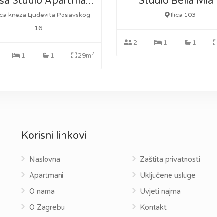
Studio Bella Mia 
Possa Studio Apartman 2
ica kneza Ljudevita Posavskog
Ilica 103
16
2
1
1
2
1
1
29m
Korisni linkovi
Naslovna
Zaštita privatnosti
Apartmani
Uključene usluge
O nama
Uvjeti najma
O Zagrebu
Kontakt