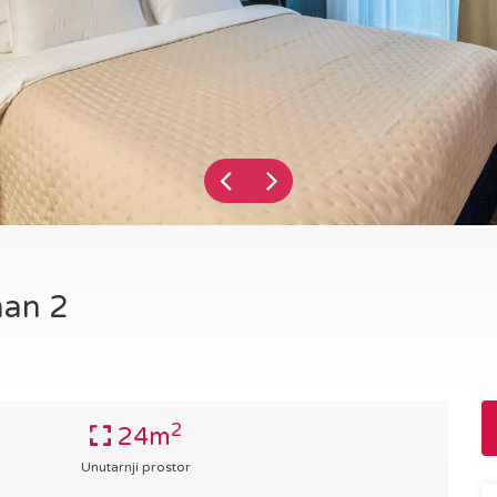
man 2
2
24m
Unutarnji prostor