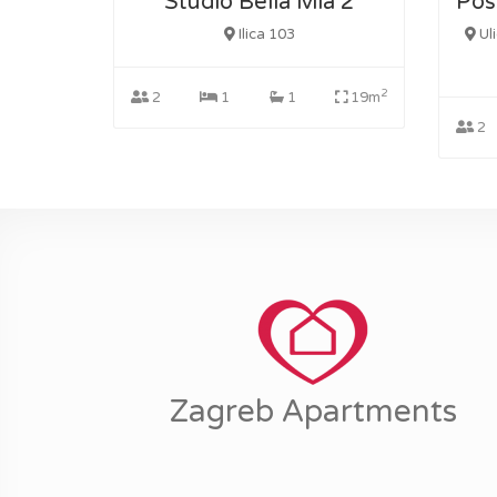
Studio Bella Mia 2
Ilica 103
Ul
2
2
1
1
19m
2
Zagreb Apartments