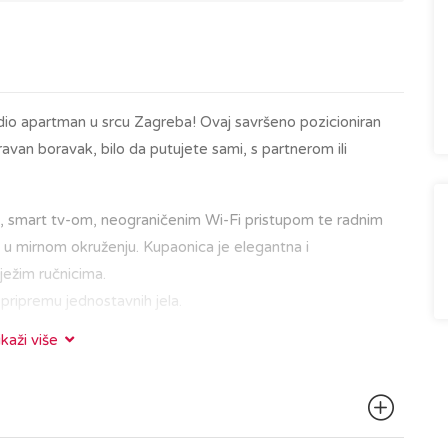
dio apartman u srcu Zagreba! Ovaj savršeno pozicioniran
van boravak, bilo da putujete sami, s partnerom ili
, smart tv-om, neograničenim Wi-Fi pristupom te radnim
 u mirnom okruženju. Kupaonica je elegantna i
ježim ručnicima.
 pripremu jednostavnih jela.
ikaži više
d glavnih gradskih znamenitosti, restorana i kafića. Bilo da
ru Gornjeg grada s poznatom zagrebačkom katedralom,
 u kavi na Tkalčićevoj ulici, sve vam je nadohvat ruke.
 što omogućuje jednostavan pristup širem gradskom području.