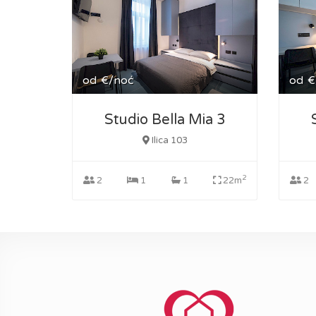
od
€/noć
od
€
Studio Bella Mia 3
Ilica 103
2
2
1
1
22m
2