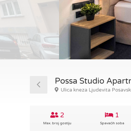
Possa Studio Apar
Ulica kneza Ljudevita Posavs
2
1
Max. broj gostiju
Spavaćih soba