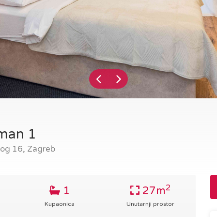
tman 1
kog 16, Zagreb
2
1
27m
Kupaonica
Unutarnji prostor