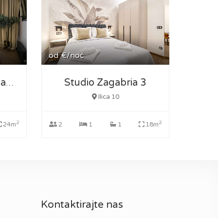
od
€/noć
Studio Zagabria 3
Loco Studio Apartman 2
Ilica 10
2
2
24m
2
1
1
18m
Kontaktirajte nas