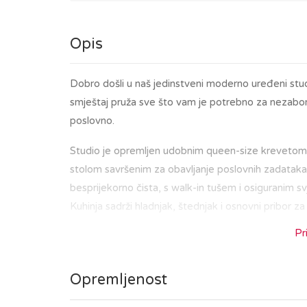
Opis
Dobro došli u naš jedinstveni moderno uređeni stu
smještaj pruža sve što vam je potrebno za nezabora
poslovno.
Studio je opremljen udobnim queen-size krevetom
stolom savršenim za obavljanje poslovnih zadataka
besprijekorno čista, s walk-in tušem i osiguranim sv
Kuhinja sadrži hladnjak, štednjak i osnovni pribor za
Pr
Nalazeći se u središtu Zagreba, bit ćete na korak o
ste u posjetu kako biste istražili povijesnu jezg
Opremljenost
tržnicom Dolac i Trgom bana Jelačića, ili da uživate
Tramvajska stanica smještena je u blizini zgrade,