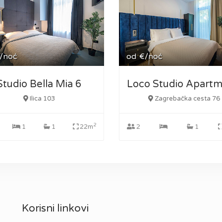
/noć
od
€/noć
Studio Bella Mia 6
Ilica 103
Zagrebačka cesta 76
2
1
1
22m
2
1
Korisni linkovi