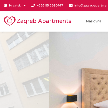
Hrvatski
+385 95 3610447
info@zagrebapartmen
Zagreb Apartments
Naslovna