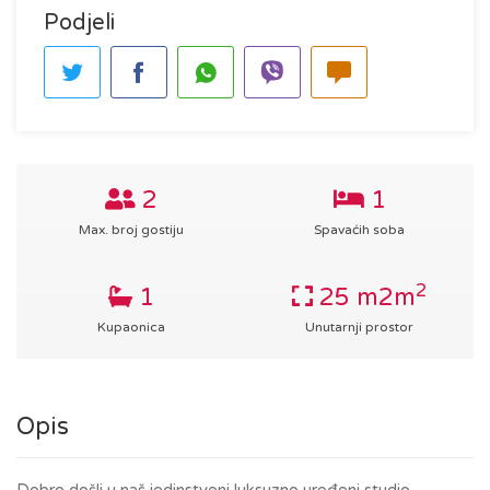
Podjeli
2
1
Max. broj gostiju
Spavaćih soba
2
1
25 m2m
Kupaonica
Unutarnji prostor
Opis