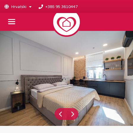
Hrvatski
+385 95 3610447