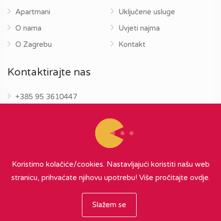
Apartmani
Uključene usluge
O nama
Uvjeti najma
O Zagrebu
Kontakt
Kontaktirajte nas
+385 95 3610447
info@zagrebapartments.eu
Koristimo kolačiće/cookies. Nastavljajući koristiti našu web
stranicu, prihvaćate njihovu upotrebu!
Više pročitajte ovdje.
© 2026 Zagreb Apartments
∞
{ powered by Nubilus
}
Slažem se