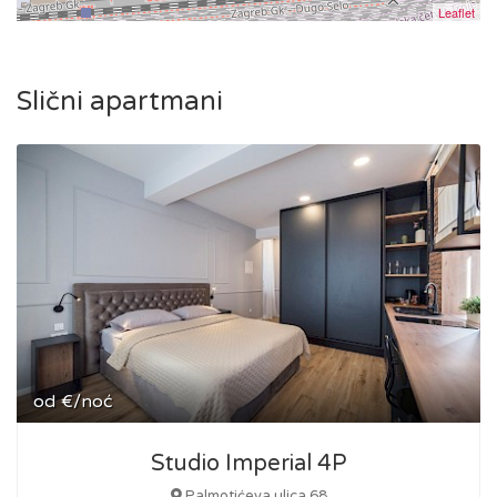
Leaflet
Slični apartmani
od
€/noć
Studio Imperial 4P
Palmotićeva ulica 68