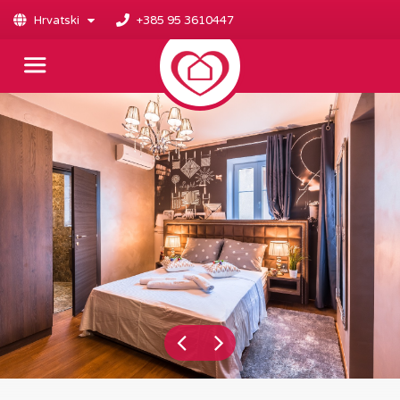
Hrvatski
+385 95 3610447