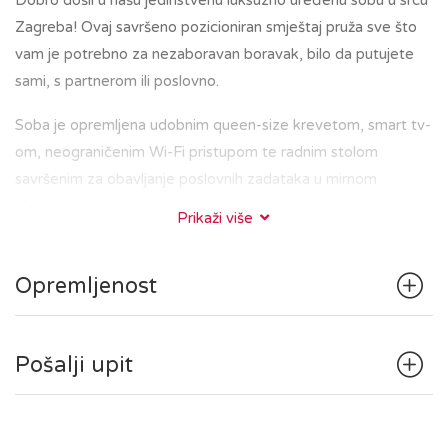
Dobro došli u našu jedinstvenu luksuzno uređenu sobu u srcu
Zagreba! Ovaj savršeno pozicioniran smještaj pruža sve što
vam je potrebno za nezaboravan boravak, bilo da putujete
sami, s partnerom ili poslovno.
Soba je opremljena udobnim queen-size krevetom, smart tv-
om, neograničenim Wi-Fi pristupom te radnim stolom
savršenim za obavljanje poslovnih zadataka u mirnom
okruženju.
Prikaži više
Kupaonica je elegantna i besprijekorno čista, s prostranim
walk-in tušem i osiguranim svježim ručnicima.
Opremljenost
Nalazeći se u središtu Zagreba, bit ćete na korak od glavnih
gradskih znamenitosti, restorana i kafića. Bilo da ste u
posjetu kako biste istražili povijesnu jezgru Gornjeg grada s
Pošalji upit
poznatom zagrebačkom katedralom, tržnicom Dolac i Trgom
bana Jelačića, ili da uživate u kavi na Tkalčićevoj ulici, sve
vam je nadohvat ruke.