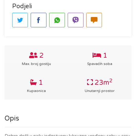
Podjeli
2
1
Max. broj gostiju
Spavaćih soba
2
1
23m
Kupaonica
Unutarnji prostor
Opis