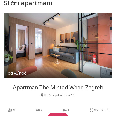
Slični apartmani
od
€/noć
Apartman The Minted Wood Zagreb
Počiteljska ulica 11
2
6
2
1
65 m2m