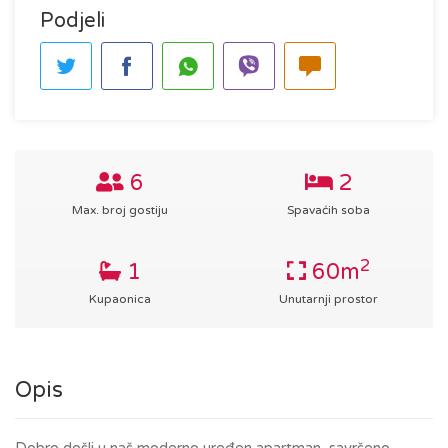
Podjeli
6
2
Max. broj gostiju
Spavaćih soba
2
1
60m
Kupaonica
Unutarnji prostor
Opis