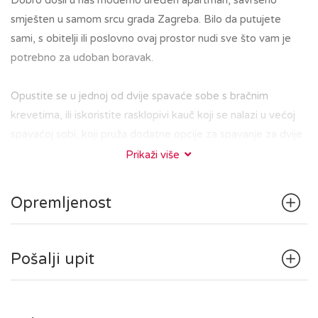
Dobro došli u naš moderno uređen apartman, savršeno
smješten u samom srcu grada Zagreba. Bilo da putujete
sami, s obitelji ili poslovno ovaj prostor nudi sve što vam je
potrebno za udoban boravak.
Opustite se u jednoj od dvije spavaće sobe s bračnim
krevetima, ili iskoristite rasklopivi kauč koji se nalazi u većoj
spavaćoj sobi, koji pruža dodatne opcije za spavanje za dvije
osobe.
Prikaži više
Kupaonica je moderna i besprijekorno čista, sa tuš kabinom,
perilicom rublja i kupaonskim potrepštinama. Apartman ima
Opremljenost
opremljenu kuhinju s hladnjakom, štednjakom, pećnicom,
mikrovalnom pećnicom, kuhalom za vodu i osnovnim
priborom za pripremu jednostavnih obroka.
Pošalji upit
Smješteni u našem prekrasnom apartmanu, bit ćete udaljeni
samo 5 minuta pješice od glavnog gradskog trga, te obližnjih