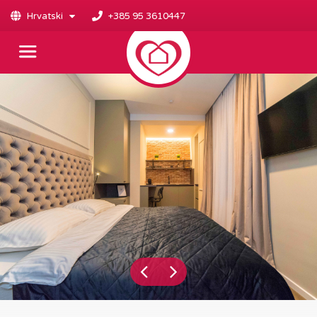
Hrvatski
+385 95 3610447