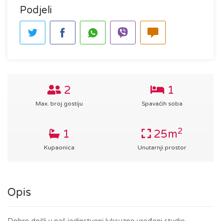
Podjeli
2
1
Max. broj gostiju
Spavaćih soba
2
1
25m
Kupaonica
Unutarnji prostor
Opis