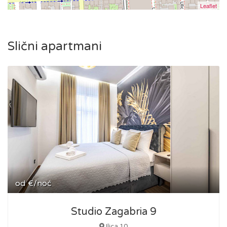
Leaflet
Slični apartmani
od
€/noć
Studio Zagabria 9
Ilica 10