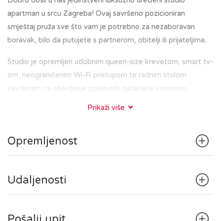
Dobro došli u naš jedinstveni luksuzno uređeni studio
apartman u srcu Zagreba! Ovaj savršeno pozicioniran
smještaj pruža sve što vam je potrebno za nezaboravan
boravak, bilo da putujete s partnerom, obitelji ili prijateljima.
Studio je opremljen udobnim queen-size krevetom, smart tv-
om, neograničenim Wi-Fi pristupom te radnim stolom
savršenim za obavljanje poslovnih zadataka u mirnom
okruženju. Kupaonica je elegantna i besprijekorno čista, s
Prikaži više
walk-in tušem i osiguranim svježim ručnicima.
Kuhinja sadrži hladnjak, štednjak i osnovni pribor za pripremu
Opremljenost
jednostavnih jela.
U zajedničkom hodniku se nalazi perilica/sušilica sa svim
pripadajućim potrepštinama.
Udaljenosti
Nalazeći se u središtu Zagreba, bit ćete na korak od glavnih
gradskih znamenitosti, restorana i kafića. Bilo da ste u
Pošalji upit