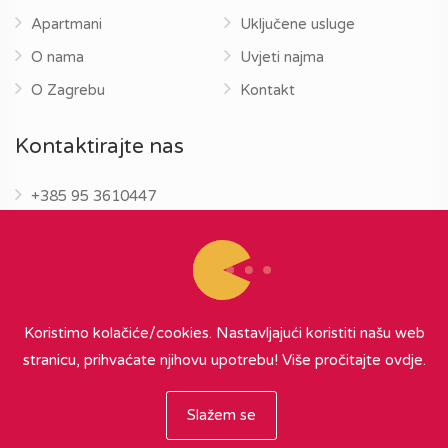
Apartmani
Uključene usluge
O nama
Uvjeti najma
O Zagrebu
Kontakt
Kontaktirajte nas
+385 95 3610447
info@zagrebapartments.eu
Koristimo kolačiće/cookies. Nastavljajući koristiti našu web
stranicu, prihvaćate njihovu upotrebu!
Više pročitajte ovdje.
© 2026 Zagreb Apartments
∞
{ powered by Nubilus
}
Slažem se