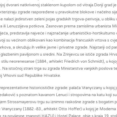
šnjoj dvorani natkrivenoj staklenom kupolom od vitraja.Donji grad 
kteriziraju zgrade raspoređene u pravokutne blokove i načelno sij
 nalazi jedinstven zeleni pojas gradskih trgova-perivoja, u obliku 
 ili Lenuzzijeva potkova. Zasnovan prema zamislima urbanista Mi
ljeća, predstavlja najveće i najznačanije urbanističko-hortikulturno
voji su većinom oblikovani kao kombinacija francuskih vrtova s cvj
kova, a okružuju ih velike javne i privatne zgrade. Najstariji od pa
 glazbenim paviljonom u sredini. Na Zrinjevcu se ističe zgrada Hr
u stilu neorenesanse (1884., arhitekt Friedrich von Schmidt), u koj
a. Na istočnoj strani trga su zgrada Ministarstva vanjskih poslova t
oj Vrhovni sud Republike Hrvatske.
eprezentativne historicističke zgrade: palača Vranyczany u kojoj 
daković s poznatom kavanom Lenuci i stropovima na katu koji su 
jem Strossmayerovu trgu su iznimno raskošne zgrade s bogatim p
ranyczany (1882.-83., arhitekt Otto Hoffer) u kojoj je Moderna ga
 za povijesne znanosti HAZU) i Hotel Palace, obje s kraja 19. stol