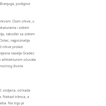
 Branjuga, podignut
 crkvom. Osim crkve, u
ukaturama i zidnim
elja, također sa zidnim
Dolac, najpoznatija
d crkve prolazi
ijesna naselja Gradec
om arhitekturom očuvala
m noćnog života
0. stoljeća, od kada
a. Nekad tržnica, a
reba. Na trgu je