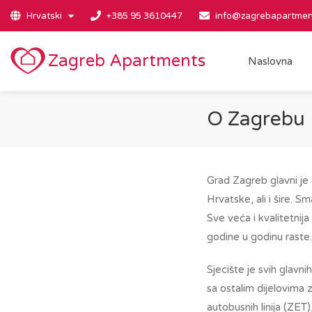
Hrvatski
+385 95 3610447
info@zagrebapartmen
Zagreb Apartments
Naslovna
O Zagrebu
Grad Zagreb glavni je 
Hrvatske, ali i šire. 
Sve veća i kvalitetnija 
godine u godinu raste.
Sjecište je svih glav
sa ostalim dijelovima z
autobusnih linija (ZET)