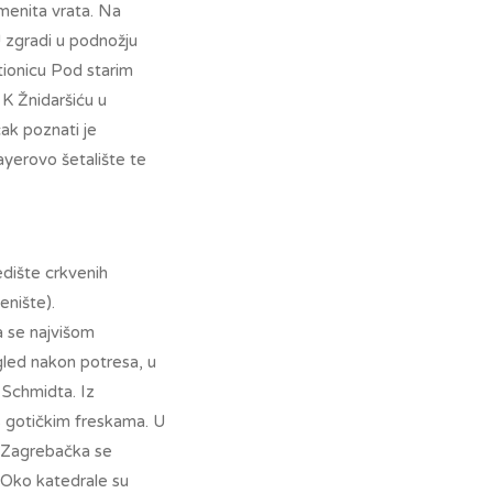
amenita vrata. Na
U zgradi u podnožju
ionicu Pod starim
 K Žnidaršiću u
čak poznati je
ayerovo šetalište te
edište crkvenih
enište).
a se najvišom
gled nakon potresa, u
 Schmidta. Iz
s gotičkim freskama. U
a. Zagrebačka se
. Oko katedrale su