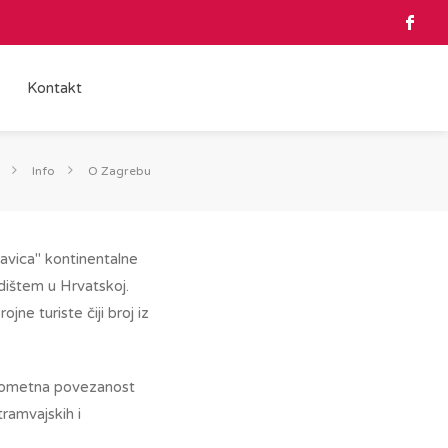
Kontakt
Info
O Zagrebu
cavica" kontinentalne
edištem u Hrvatskoj.
jne turiste čiji broj iz
 prometna povezanost
tramvajskih i