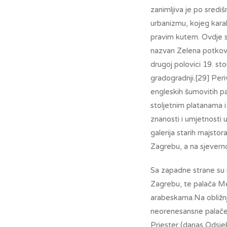
zanimljiva je po sredi
urbanizmu, kojeg kara
pravim kutem. Ovdje se
nazvan Zelena potkova
drugoj polovici 19. sto
gradogradnji.[29] Peri
engleskih šumovitih par
stoljetnim platanama i
znanosti i umjetnosti 
galerija starih majstor
Zagrebu, a na sjevern
Sa zapadne strane su r
Zagrebu, te palača Me
arabeskama.Na obližn
neorenesansne palače V
Priester (danas Odsjek