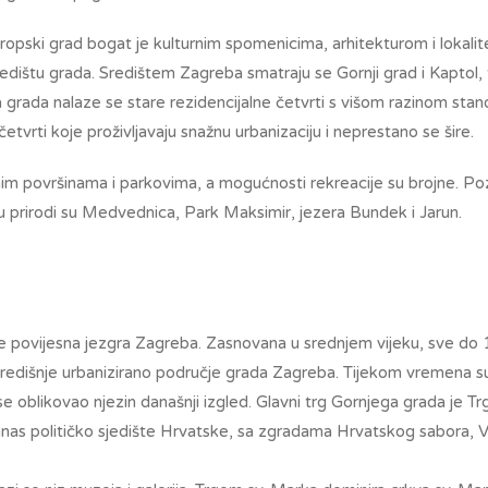
ropski grad bogat je kulturnim spomenicima, arhitekturom i lokali
edištu grada. Središtem Zagreba smatraju se Gornji grad i Kaptol, 
 grada nalaze se stare rezidencijalne četvrti s višom razinom stano
etvrti koje proživljavaju snažnu urbanizaciju i neprestano se šire.
im površinama i parkovima, a mogućnosti rekreacije su brojne. Poz
u prirodi su Medvednica, Park Maksimir, jezera Bundek i Jarun.
 je povijesna jezgra Zagreba. Zasnovana u srednjem vijeku, sve do 19.
redišnje urbanizirano područje grada Zagreba. Tijekom vremena s
e oblikovao njezin današnji izgled. Glavni trg Gornjega grada je T
anas političko sjedište Hrvatske, sa zgradama Hrvatskog sabora, 