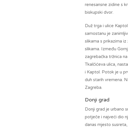
renesansne zidine s kr
biskupski dvor.
Duž trga i ulice Kapto
samostanu je zanimlji
slikama s prikazima iz 
slikama. Između Gornje
zagrebačka tržnica na 
Tkalčićeva ulica, nas
i Kaptol. Potok je u p
duh starih vremena. Ni
Zagreba.
Donji grad
Donji grad je urbano s
potječe i najveći dio n
danas mjesto susreta, 