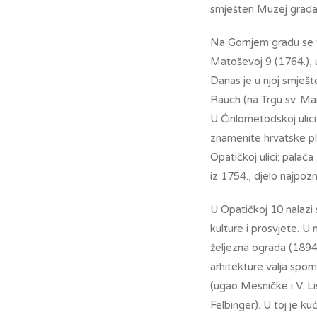
smješten Muzej grada 
Na Gornjem gradu se ta
Matoševoj 9 (1764.), u
Danas je u njoj smješt
Rauch (na Trgu sv. Mar
U Ćirilometodskoj ulici
znamenite hrvatske ple
Opatičkoj ulici: palač
iz 1754., djelo najpo
U Opatičkoj 10 nalazi 
kulture i prosvjete. U
željezna ograda (1894
arhitekture valja spo
(ugao Mesničke i V. Li
Felbinger). U toj je k