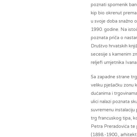
poznati spomenik banu
kip bio okrenut prema
u svoje doba snažno o
1990. godine. Na isto
poznata priča o nasta
Društvo hrvatskih knji
secesije s kamenim zm
reljefi umjetnika Ivan
Sa zapadne strane trga
veliku pješačku zonu k
dućanima i trgovinama
ulici nalazi poznata sk
suvremenu instalaciju 
trg francuskog tipa, k
Petra Preradovića te 
(1898.-1900., arhitek