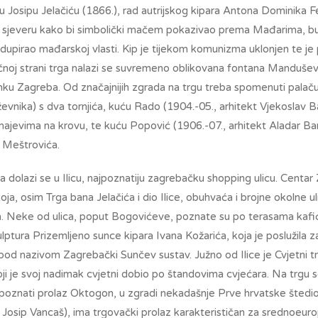
 Josipu Jelačiću (1866.), rad autrijskog kipara Antona Dominika F
 sjeveru kako bi simbolički mačem pokazivao prema Mađarima, bu
dupirao mađarskoj vlasti. Kip je tijekom komunizma uklonjen te je
čnoj strani trga nalazi se suvremeno oblikovana fontana Mandušev
nku Zagreba. Od značajnijih zgrada na trgu treba spomenuti palač
ževnika) s dva tornjića, kuću Rado (1904.-05., arhitekt Vjekoslav B
ajevima na krovu, te kuću Popović (1906.-07., arhitekt Aladar Bara
a Meštrovića.
 dolazi se u Ilicu, najpoznatiju zagrebačku shopping ulicu. Centar
oja, osim Trga bana Jelačića i dio Ilice, obuhvaća i brojne okolne u
. Neke od ulica, poput Bogovićeve, poznate su po terasama kafi
ulptura Prizemljeno sunce kipara Ivana Kožarića, koja je poslužila z
pod nazivom Zagrebački Sunčev sustav. Južno od Ilice je Cvjetni tr
oji je svoj nadimak cvjetni dobio po štandovima cvjećara. Na trgu se
poznati prolaz Oktogon, u zgradi nekadašnje Prve hrvatske štedi
t Josip Vancaš), ima trgovački prolaz karakterističan za srednoeur