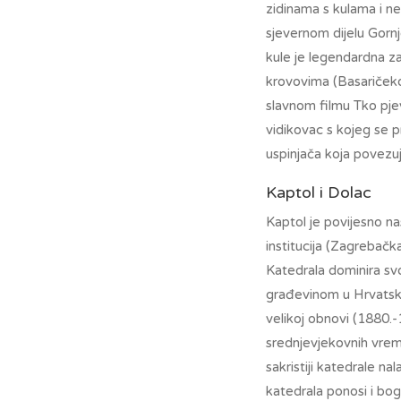
zidinama s kulama i ne
sjevernom dijelu Gornj
kule je legendardna z
krovovima (Basaričekov
slavnom filmu Tko pjeva
vidikovac s kojeg se p
uspinjača koja povezuje
Kaptol i Dolac
Kaptol je povijesno n
institucija (Zagrebač
Katedrala dominira sv
građevinom u Hrvatsko
velikoj obnovi (1880.
srednjevjekovnih vrem
sakristiji katedrale na
katedrala ponosi i bog