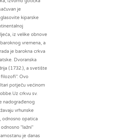
ka, izvorno gotička
 sačuvan je
 glasovite kiparske
ntinentalnoj
jeća, iz velike obnove
z baroknog vremena, a
rada je barokna crkva
vatske. Dvoranska
ja (1732.), a svetište
filozofi". Ovo
oltari potječu većinom
 Robbe.Uz crkvu sv.
 te nadograđenog
ržavaju vrhunske
e, odnosno opatica
, odnosno "lažni"
samostanu je danas