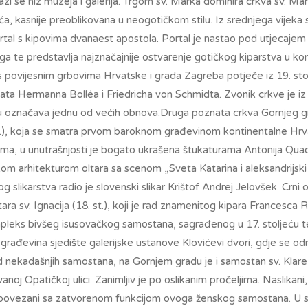
i se niz muzeja i galerija. Trgom sv. Marka dominira crkva sv. Mar
eća, kasnije preoblikovana u neogotičkom stilu. Iz srednjega vijeka
rtal s kipovima dvanaest apostola. Portal je nastao pod utjecajem
aga te predstavlja najznačajnije ostvarenje gotičkog kiparstva u ko
s povijesnim grbovima Hrvatske i grada Zagreba potječe iz 19. stol
ta Hermanna Bolléa i Friedricha von Schmidta. Zvonik crkve je i
u označava jednu od većih obnova.Druga poznata crkva Gornjeg g
2.), koja se smatra prvom baroknom građevinom kontinentalne Hr
ma, u unutrašnjosti je bogato ukrašena štukaturama Antonija Quadri
ičkom arhitekturom oltara sa scenom „Sveta Katarina i aleksandrijski 
g slikarstva radio je slovenski slikar Krištof Andrej Jelovšek. Crni 
ltara sv. Ignacija (18. st.), koji je rad znamenitog kipara Francesca
mpleks bivšeg isusovačkog samostana, sagrađenog u 17. stoljeću
građevina sjedište galerijske ustanove Klovićevi dvori, gdje se od
d nekadašnjih samostana, na Gornjem gradu je i samostan sv. Klar
vanoj Opatičkoj ulici. Zanimljiv je po oslikanim pročeljima. Naslikani
su povezani sa zatvorenom funkcijom ovoga ženskog samostana. U 