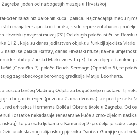
Zagreba, jedan od najbogatijih muzeja u Hrvatskoj.
kođer nalazi niz baroknih kuća i palača. Najznačajnija među njima
 stilu marijaterezijanskog baroka, s vrlo reprezentativnim pročelje
en Hrvatski povijesni muzej.[22] Od drugih palača ističu se Banski 
ka 1 i 2), koje su danas jedinstven objekt u funkciji sjedišta Vlad
 3 nalazi se palača Raffay, danas Hrvatski muzej naivne umjetnosti, 
mićke obitelji Zrinski (Markovićev trg 3). Tri vrlo lijepe barokne 
a Juršić (Opatička 2), palača Rauch-Sermage (Opatička 6), te pala
znatijeg zagrebačkoga baroknog graditelja Matije Leonharta.
se zgrada bivšeg Vladinog Odjela za bogoštovlje i nastavu, tj. ne
 njoj su bogati interijeri (poznata Zlatna dvorana), a ispred je ras
.), rad arhitekta Hermanna Bolléa i Obrtne škole u Zagrebu. Od 
menuti i ostatke nekadašnje renesansne kuće s crno-bijelom nasli
sinskog), te poznatu ljekarnu u Kamenitoj 9 (pročelje je radio zagre
ući živio unuk slavnog talijanskog pjesnika Dantea. Gornji je grad ne