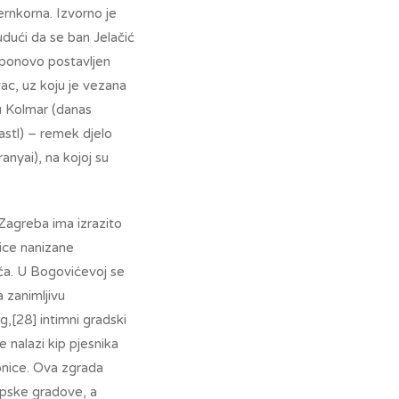
ernkorna. Izvorno je
dući da se ban Jelačić
 ponovo postavljen
ac, uz koju je vezana
u Kolmar (danas
astl) – remek djelo
nyai), na kojoj su
 Zagreba ima izrazito
lice nanizane
ća. U Bogovićevoj se
a zanimljivu
g,[28] intimni gradski
 nalazi kip pjesnika
onice. Ova zgrada
opske gradove, a