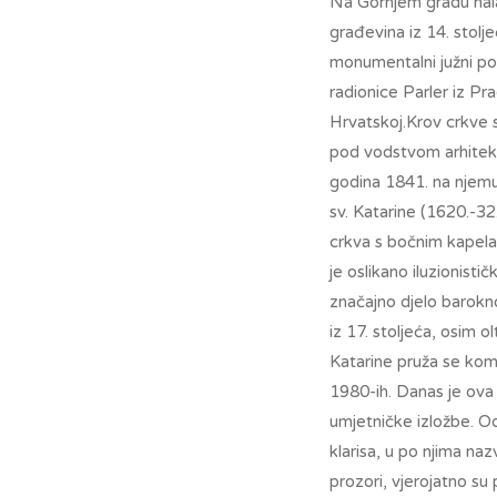
Na Gornjem gradu nalaz
građevina iz 14. stolj
monumentalni južni po
radionice Parler iz Pr
Hrvatskoj.Krov crkve 
pod vodstvom arhiteka
godina 1841. na njem
sv. Katarine (1620.-3
crkva s bočnim kapela
je oslikano iluzionist
značajno djelo barokno
iz 17. stoljeća, osim o
Katarine pruža se ko
1980-ih. Danas je ova 
umjetničke izložbe. O
klarisa, u po njima naz
prozori, vjerojatno 