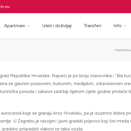
ts.eu
Apartmani
Izleti i doživljaji
Transferi
Info
Naslovna
grad Republike Hrvatske. Najveći je po broju stanovnika i "žila ku
Smatra se glavnim poslovnim, kulturnim, medijskim, zdravstevnim sr
turistička ponuda i zabavni sadržaji tijekom cijele godine privlače bro
nih autocesta koje se granaju kroz Hrvatsku, pa je izuzetno dobra
emlje. U Zagrebu je razvijen i javni gradski prijevoz koji čini mreža 
, gradsko-prigradski vlakovi te taksi vozila.