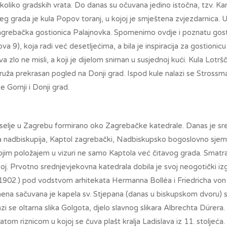
koliko gradskih vrata. Do danas su očuvana jedino istočna, tzv. K
eg grada je kula Popov toranj, u kojoj je smještena zvjezdarnica. 
agrebačka gostionica Palajnovka. Spomenimo ovdje i poznatu gost
a 9), koja radi već desetljećima, a bila je inspiracija za gostionicu
 zlo ne misli, a koji je dijelom sniman u susjednoj kući. Kula Lotrš
ruža prekrasan pogled na Donji grad. Ispod kule nalazi se Strossm
 Gornji i Donji grad.
aselje u Zagrebu formirano oko Zagrebačke katedrale. Danas je sr
ka nadbiskupija, Kaptol zagrebački, Nadbiskupsko bogoslovno sjem
ojim položajem u vizuri ne samo Kaptola već čitavog grada. Smatr
j. Prvotno srednjevjekovna katedrala dobila je svoj neogotički iz
-1902.) pod vodstvom arhitekata Hermanna Bolléa i Friedricha von
ena sačuvana je kapela sv. Stjepana (danas u biskupskom dvoru) 
lazi se oltarna slika Golgota, djelo slavnog slikara Albrechta Dürer
atom riznicom u kojoj se čuva plašt kralja Ladislava iz 11. stoljeća