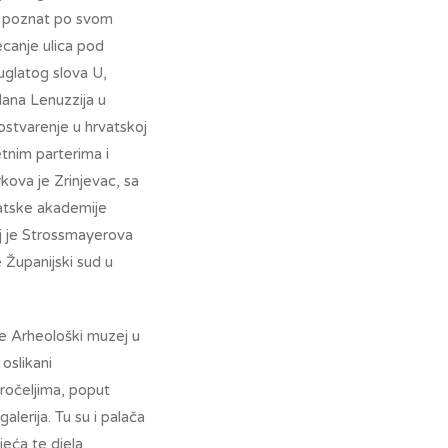
je poznat po svom
ecanje ulica pod
uglatog slova U,
lana Lenuzzija u
 ostvarenje u hrvatskoj
etnim parterima i
rkova je Zrinjevac, sa
vatske akademije
oj je Strossmayerova
e Županijski sud u
je Arheološki muzej u
oslikani
ročeljima, poput
lerija. Tu su i palača
jeća te djela