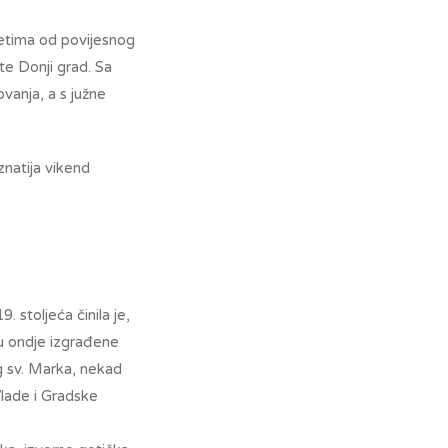
tetima od povijesnog
te Donji grad. Sa
vanja, a s južne
natija vikend
 stoljeća činila je,
u ondje izgrađene
rg sv. Marka, nekad
Vlade i Gradske