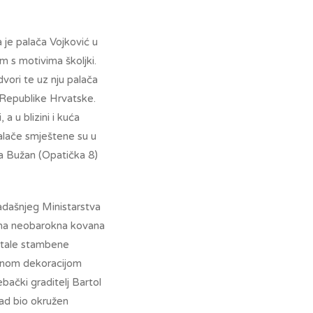
 je palača Vojković u
m s motivima školjki.
dvori te uz nju palača
e Republike Hrvatske.
a u blizini i kuća
palače smještene su u
ča Bužan (Opatička 8)
kadašnjeg Ministarstva
košna neobarokna kovana
ostale stambene
kanom dekoracijom
bački graditelj Bartol
kad bio okružen