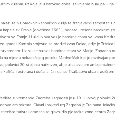
užnim kulama, uz koje je u barokno doba, za vrijeme biskupa Jurja
l nalazi se niz baroknih kanoničkih kurija te franjevački samostan s
va kapela sv. Franje (dovršena 1683.), bogato urešena baroknim št
života sv. Franje. U ulici Nova ves je barokna crkva sv. Ivana Krstit
g grada i Kaptola smjestio se predjel zvan Dolac, gdje je Tržnica 
otvorenom. Uz nju se nalazi i barokna crkva sv. Marije. Zapadno o
tala na mjestu nekadašnjeg potoka Medveščak koji je razdvajao pov
rvoj polovici 20. stoljeća natkriven, ali je ulica svojom ambijentaln
z kafića, restorana i dućana, čini danas Tkalčićevu ulicu središte
redište suvremenog Zagreba. Izgrađen je u 19. i u prvoj polovici 2
jegove arhitekture. Glavni i najveći trg Zagreba je Trg bana Jelačić
stjecište turista i građana te glavni dio pješačke zone centra Zag